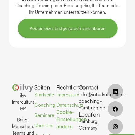
Coaching, Training oder Beratung Sie, Ihr Team oder
Ihr Unternehmen unterstützen können.
Kostenloses Erstgespräch vereinbaren
Seiten
Rechtliches
Contact
info@interkulturelles-
Startseite
Impressum
ilvy
coaching-
Intercultural
Coaching
Datenschutz
hamburg.de
HR
Cookie-
Location
Seminare
Einstellungen
Bringt
Hamburg,
Über Uns
Menschen,
ändern
Germany
Teams und