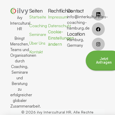
Seiten
Rechtliches
Contact
info@interkulturelles-
Startseite
Impressum
ilvy
coaching-
Intercultural
Coaching
Datenschutz
hamburg.de
HR
Cookie-
Location
Seminare
Einstellungen
Bringt
Hamburg,
Über Uns
Menschen,
ändern
Germany
Teams und
Kontakt
Organisationen
Jetzt
durch
Anfragen
Coaching,
Seminare
und
Beratung
zu
erfolgreicher
globaler
Zusammenarbeit.
© 2026 ilvy Intercultural HR. Alle Rechte