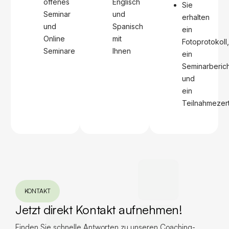
offenes
Englisch
Sie
Seminar
und
erhalten
und
Spanisch
ein
Online
mit
Fotoprotokoll,
Seminare
Ihnen
ein
Seminarberich
und
ein
Teilnahmezerti
KONTAKT
Jetzt direkt Kontakt aufnehmen!
Finden Sie schnelle Antworten zu unseren Coaching-,