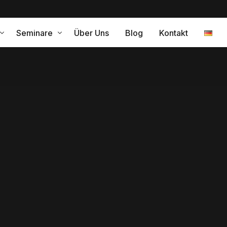
Seminare
Über Uns
Blog
Kontakt
ramm für eine erfolgreiche Internationalisierung
Leistungen
relle Kompetenz – Coaching
gleitung
Interkulturelles Training Japa
Interkulturelles Training Span
Interkulturelles Training Peru
ng
Interkulturelle Kompetenz
turelle Change Agents