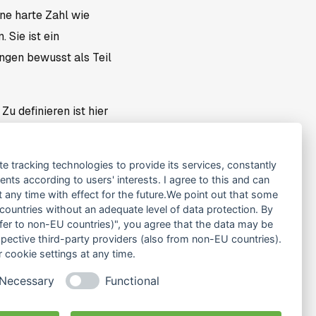
ine harte Zahl wie
 Sie ist ein
ngen bewusst als Teil
Zu definieren ist hier
al
erreichbar
?
prachen zwischen
te tracking technologies to provide its services, constantly
ts according to users' interests. I agree to this and can
rete Definitionen von
any time with effect for the future.We point out that some
 hierzu in den
 countries without an adequate level of data protection. By
nsfer to non-EU countries)", you agree that the data may be
t jedoch bekanntermaßen
spective third-party providers (also from non-EU countries).
alten und was muss ich
 cookie settings at any time.
ktor und b) meine
Necessary
Functional
ll.