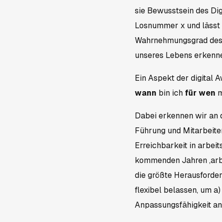
sie Bewusstsein des Dig
Losnummer x und lässt s
Wahrnehmungsgrad desse
unseres Lebens erkenne
Ein Aspekt der digital A
wann
bin ich
für wen
m
Dabei erkennen wir an 
Führung und Mitarbeiter
Erreichbarkeit in arbei
kommenden Jahren ‚arbei
die größte Herausforder
flexibel belassen, um a
Anpassungsfähigkeit an