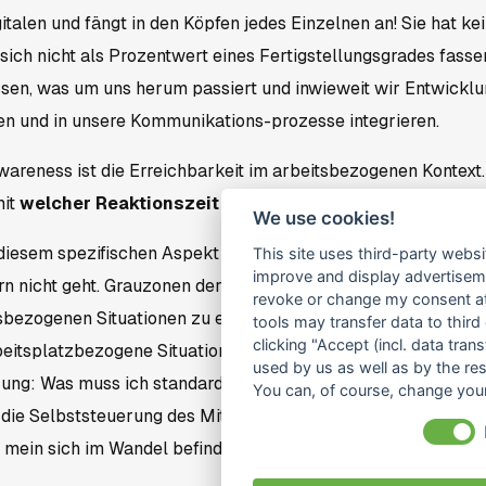
italen und fängt in den Köpfen jedes Einzelnen an! Sie hat ke
ich nicht als Prozentwert eines Fertigstellungsgrades fassen.
n, was um uns herum passiert und inwieweit wir Entwicklu
n und in unsere Kommunikations-prozesse integrieren.
wareness ist die Erreichbarkeit im arbeitsbezogenen Kontext. 
it
welcher Reaktionszeit
und in
welchem medialen Kan
We use cookies!
diesem spezifischen Aspekt bereits, dass es ohne Grundabs
This site uses third-party websi
improve and display advertisemen
n nicht geht. Grauzonen der Erreichbarkeit gilt es durch konk
revoke or change my consent at 
tsbezogenen Situationen zu ersetzen (Die Rechtsprechung wir
tools may transfer data to third
clicking "Accept (incl. data tra
tsplatzbezogene Situation‘ näher definieren.‘). Hierin lieg
used by us as well as by the re
ung: Was muss ich standardisieren um Abläufe effizient zu h
You can, of course, change your
) die Selbststeuerung des Mitarbeiters als motivationalen Fa
 mein sich im Wandel befindendes Geschäftsfeld bewahren wi