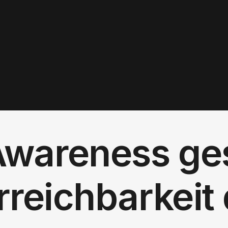
 Awareness ges
rreichbarkeit