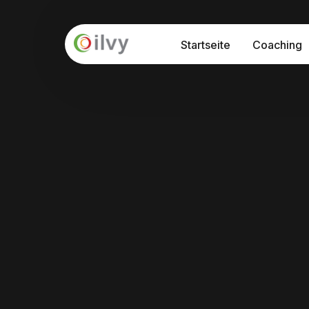
Startseite
Coaching
API – Prog
Seminare
Interkultu
Prozessbe
Interkulturelle Sensibilisierung
Internationalisierung "at Home"
Interkulturelle Kommunikation
Führung und Kultur in der Digitalisieru
Train-the-Trainer Programm: Interkul