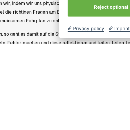
n wir, indem wir uns physisch mit unserer digitalen Erreichba
Reject optional
el die richtigen Fragen am Beispiel der Erreichbarkeit auf d
emeinsamen Fahrplan zu entwicklen.
Privacy policy
Imprint
, so geht es damit auf die Straße, d. h. ins operative Geschäf
, Fehler machen und diese reflektieren und teilen, teilen, te
Fahrstil – our culture in times of digitalization!