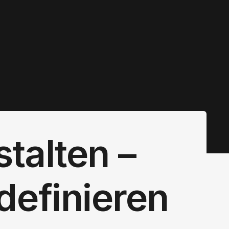
talten –
 definieren