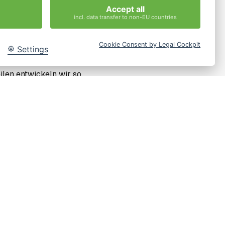
rkeit auseinander-
Accept all
incl. data transfer to non-EU countries
en Tisch zu bringen und
Cookie Consent by Legal Cockpit
Settings
t. In einem Lernprozess
ilen entwickeln wir so