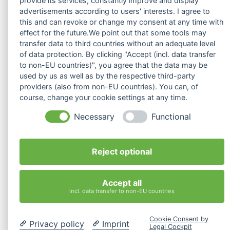
provide its services, constantly improve and display
Entwicklungsfähigkeit einer Organisation. In der
advertisements according to users' interests. I agree to
this and can revoke or change my consent at any time with
Anerkennung jedes einzelnen Mitarbeiters und dem
effect for the future.We point out that some tools may
Respekt vor seiner kulturellen bzw. personellen
transfer data to third countries without an adequate level
of data protection. By clicking "Accept (incl. data transfer
Besonderheit trainieren Unternehmen ihre
to non-EU countries)", you agree that the data may be
Wahrnehmung, pflegen eine Vielfältigkeit
used by us as well as by the respective third-party
wiederspiegelnde Form der Kommunikation und
providers (also from non-EU countries). You can, of
course, change your cookie settings at any time.
Zusammenarbeit und lassen vielperspektivische
Necessary
Functional
Deutungen zu. Gehen Entwicklungen in eine negative
Richtung sind sie tendenziell in der Lage dieses
schneller wahrzunehmen, zu artikulieren, gemeinsame
Reject optional
Handlungsstrategien zu entwickeln und diese offen zu
deuten und zu bewerten. In kleiner Dimension heißt
Accept all
incl. data transfer to non-EU countries
dies, dass
Teambuilding
vor dem Hintergrund dieser
offenen und entwicklungsfähigen Organisationskultur
Cookie Consent by
Privacy policy
Imprint
vereinfacht wird. In eine größerere Dimension
Legal Cockpit
Kostenlose