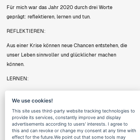
Für mich war das Jahr 2020 durch drei Worte
geprägt: reflektieren, lernen und tun.
REFLEKTIEREN:
Aus einer Krise können neue Chancen entstehen, die
unser Leben sinnvoller und glücklicher machen
können.
LERNEN:
Wir befinden uns in einer Zeit, in der wir gleichzeitig
We use cookies!
vom Meister zum Lehrling und vom Influencer zum
This site uses third-party website tracking technologies to
Follower werden müssen, um in dieser komplexen
provide its services, constantly improve and display
Welt wirksamer zu sein. Daher brauchen wir
advertisements according to users' interests. I agree to
ausreichend Großzügigkeit, um Wissen und
this and can revoke or change my consent at any time with
effect for the future.We point out that some tools may
Erfahrungen zu teilen“ und ausreichend