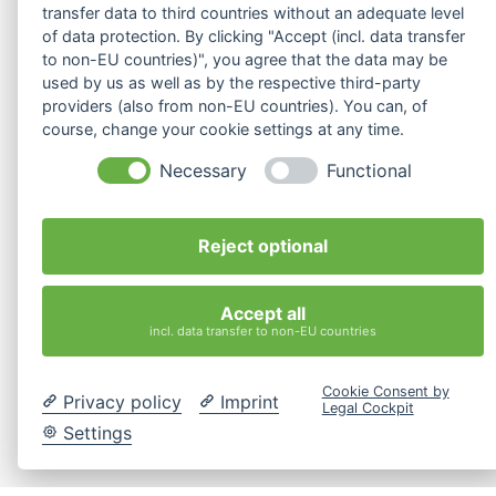
transfer data to third countries without an adequate level
Bescheidenheit, um von Anderen lernen zu können“.
of data protection. By clicking "Accept (incl. data transfer
to non-EU countries)", you agree that the data may be
TUN:
used by us as well as by the respective third-party
providers (also from non-EU countries). You can, of
course, change your cookie settings at any time.
Unsere Arbeit, internationale Kooperationen und
Schulungen werden sich nach Corona weiter
Necessary
Functional
entwickeln: individualisierter, diverse Gruppen
ansprechend und in unterschiedlichen Kontexten
Reject optional
angesiedelt (F2F, im Ausland bzw. Online). So dass wir
jetzt etwas tun müssen, um sie fairer, nachhaltiger und
Accept all
partizipatorisch zu gestalten.
incl. data transfer to non-EU countries
Ein gutes und gesundes 2021!.
Cookie Consent by
Privacy policy
Imprint
Legal Cockpit
Kostenlose
Beratung
Settings
Das ilvy Team