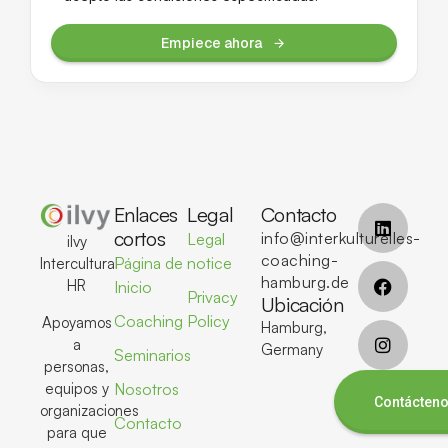
Empiece ahora
Enlaces
Legal
Contacto
cortos
info@interkulturelles-
Legal
ilvy
coaching-
Página de
notice
Intercultural
hamburg.de
HR
Inicio
Privacy
Ubicación
Coaching
Policy
Apoyamos
Hamburg,
a
Germany
Seminarios
personas,
equipos y
Nosotros
Contácten
organizaciones
Contacto
para que