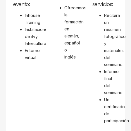
evento:
servicios:
Ofrecemos
la
Inhouse
Recibirá
formación
Training
un
en
Instalaciones
resumen
alemán,
de ilvy
fotográfico
español
Intercultural
y
o
Entorno
materiales
inglés
virtual
del
seminario.
Informe
final
del
seminario
Un
certificado
de
participación