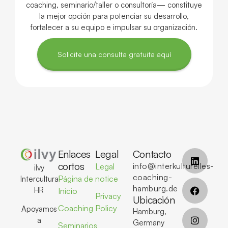
coaching, seminario/taller o consultoría— constituye
la mejor opción para potenciar su desarrollo,
fortalecer a su equipo e impulsar su organización.
Solicite una consulta gratuita aquí
Enlaces
Legal
Contacto
cortos
info@interkulturelles-
Legal
ilvy
coaching-
Página de
notice
Intercultural
hamburg.de
HR
Inicio
Privacy
Ubicación
Coaching
Policy
Apoyamos
Hamburg,
a
Germany
Seminarios