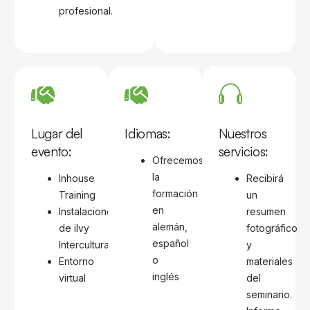
profesional.
Lugar del
Idiomas:
Nuestros
evento:
servicios:
Ofrecemos
la
Inhouse
Recibirá
formación
Training
un
en
Instalaciones
resumen
alemán,
de ilvy
fotográfico
español
Intercultural
y
o
Entorno
materiales
inglés
virtual
del
seminario.