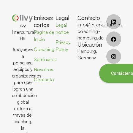
Enlaces
Legal
Contacto
cortos
info@interkulturelles-
Legal
ilvy
coaching-
Página de
notice
Intercultural
hamburg.de
HR
Inicio
Privacy
Ubicación
Coaching
Policy
Apoyamos
Hamburg,
a
Germany
Seminarios
personas,
equipos y
Nosotros
Contácten
organizaciones
Contacto
para que
logren una
colaboración
global
exitosa a
través del
coaching,
la