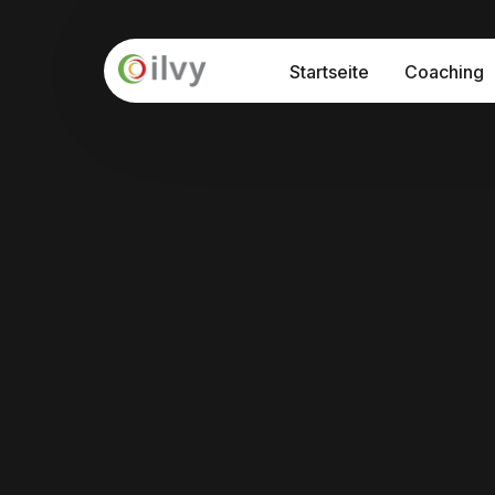
Startseite
Coaching
API – Prog
Seminare
Interkultu
Prozessbe
Interkulturelle Sensibilisierung
Internationalisierung "at Home"
Interkulturelle Kommunikation
Führung und Kultur in der Digitalisieru
Train-the-Trainer Programm: Interkul