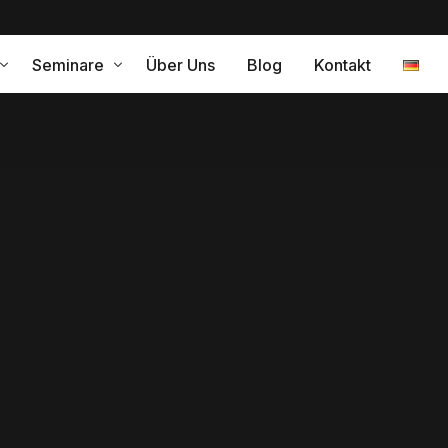
Seminare
Über Uns
Blog
Kontakt
ramm für eine erfolgreiche Internationalisierung
Leistungen
relle Kompetenz – Coaching
gleitung
Interkulturelles Training Japa
Interkulturelles Training Span
Interkulturelles Training Peru
ng
Interkulturelle Kompetenz
turelle Change Agents