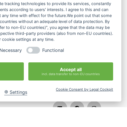
te tracking technologies to provide its services, constantly
ebrachtes Vertrauen und
ts according to users' interests. I agree to this and can
any time with effect for the future.We point out that some
 countries without an adequate level of data protection. By
hr.
nsfer to non-EU countries)", you agree that the data may be
spective third-party providers (also from non-EU countries).
 cookie settings at any time.
Necessary
Functional
Accept all
incl. data transfer to non-EU countries
Cookie Consent by Legal Cockpit
Settings
les-
g.de
Jetzt Anfragen