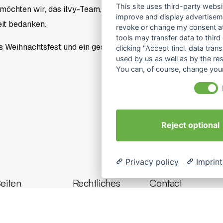
This site uses third-party websi
möchten wir, das ilvy-Team, uns bei Ihnen für Ihr entgegeng
improve and display advertisemen
it bedanken.
revoke or change my consent at 
tools may transfer data to third
s Weihnachtsfest und ein gesundes und glückliches Neues Ja
clicking "Accept (incl. data tra
used by us as well as by the re
You can, of course, change your
Reject optional
Privacy policy
Imprint
eiten
Rechtliches
Contact
info@interkulturel
tartseite
Impressum
coaching-hambur
Coaching
Datenschutz
Location