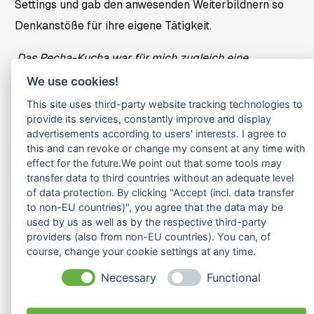
Settings und gab den anwesenden Weiterbildnern so
Denkanstöße für ihre eigene Tätigkeit.
‚Das Pecha-Kucha war für mich zugleich eine
spannende und kreative Erfahrung, die viel Spaß im
We use cookies!
Tun macht!‘
This site uses third-party website tracking technologies to
provide its services, constantly improve and display
advertisements according to users' interests. I agree to
this and can revoke or change my consent at any time with
ONE THOUGHT ON “
PECHA-KUCHA VORTRAG
”
effect for the future.We point out that some tools may
transfer data to third countries without an adequate level
of data protection. By clicking "Accept (incl. data transfer
to non-EU countries)", you agree that the data may be
used by us as well as by the respective third-party
Ana Lorena Mendoza Hinojosa
sagt:
providers (also from non-EU countries). You can, of
April 19, 2026 um 8:39 a.m. Uhr
course, change your cookie settings at any time.
Vamos a ver, primero el encabezado Pecha-Kucha
Necessary
Functional
Vortrag no creo que