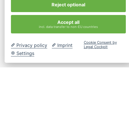
sea idóneo y segundo, de verdad invertiste tu día en
Reject optional
hablar esto?
Accept all
incl. data transfer to non-EU countries
Comments are closed.
Cookie Consent by
Privacy policy
Imprint
Legal Cockpit
Kostenlose
Beratung
Settings
Seiten
Rechtliches
Contact
info@interkulturelles-
Startseite
Impressum
ilvy
coaching-
Intercultural
Coaching
Datenschutz
hamburg.de
HR
Cookie-
Location
Seminare
Einstellungen
Bringt
Hamburg,
Über Uns
Menschen,
ändern
Germany
Teams und
Kontakt
Organisationen
Jetzt