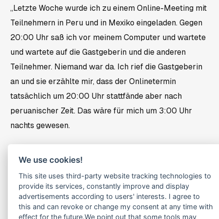
„Letzte Woche wurde ich zu einem Online-Meeting mit
Teilnehmern in Peru und in Mexiko eingeladen. Gegen
20:00 Uhr saß ich vor meinem Computer und wartete
und wartete auf die Gastgeberin und die anderen
Teilnehmer. Niemand war da. Ich rief die Gastgeberin
an und sie erzählte mir, dass der Onlinetermin
tatsächlich um 20:00 Uhr stattfände aber nach
peruanischer Zeit. Das wäre für mich um 3:00 Uhr
nachts gewesen.
Mir wurde empfohlen eine kleine Siesta zu machen,
We use cookies!
damit ich für den Onlinetermin fit wäre. Das ist wirklich
This site uses third-party website tracking technologies to
eine wahre Geschichte! Wie hätte die Gastgeberin
provide its services, constantly improve and display
jeden Teilnehmer, inklusive mir, gut mit im Boot gehabt
advertisements according to users' interests. I agree to
und von Beginn an für eine optimale Stimmung in
this and can revoke or change my consent at any time with
effect for the future.We point out that some tools may