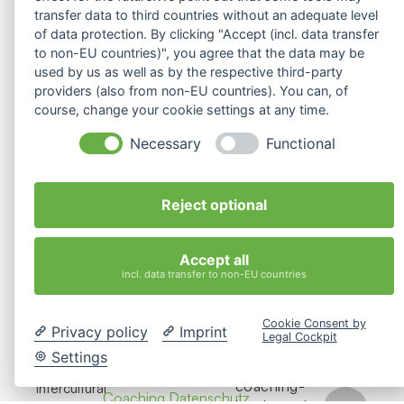
Vorbereitung des Gesprächs herstellen können? Ich
transfer data to third countries without an adequate level
habe ihr dann geraten bei einer Terminserie
of data protection. By clicking "Accept (incl. data transfer
to non-EU countries)", you agree that the data may be
Zeitfenster zu wählen, in denen jeder Teilnehmer
used by us as well as by the respective third-party
einmal bevorzugt wird, aber auch mal in den sauren
providers (also from non-EU countries). You can, of
course, change your cookie settings at any time.
Apfel beißen muss und zu einer Un-Zeit am Online-
Meeting teilnimmt. Ein zeitliches No-Go bleiben für
Necessary
Functional
mich allerdings die Stunden nach Mitternacht. Aber die
Entscheidung muss jeder für sich selbst treffen dürfen.
Reject optional
Accept all
incl. data transfer to non-EU countries
Cookie Consent by
Privacy policy
Imprint
Legal Cockpit
Kostenlose
Seiten
Rechtliches
Contact
Beratung
Settings
info@interkulturelles-
Startseite
Impressum
ilvy
coaching-
Intercultural
Coaching
Datenschutz