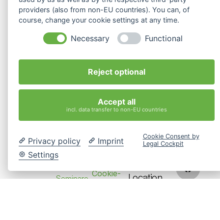
providers (also from non-EU countries). You can, of
INTERKULTURELLE KOMPETENZEN
course, change your cookie settings at any time.
Necessary
Functional
INTERKULTURELLES COACHING
Reject optional
Accept all
incl. data transfer to non-EU countries
Seiten
Rechtliches
Contact
Cookie Consent by
Privacy policy
Imprint
info@interkulturelles-
Startseite
Impressum
Legal Cockpit
Kostenlose
ilvy
Beratung
Settings
coaching-
Intercultural
Coaching
Datenschutz
hamburg.de
HR
Cookie-
Location
Seminare
Einstellungen
Bringt
Hamburg,
Über Uns
Menschen,
ändern
Germany
Teams und
Kontakt
Organisationen