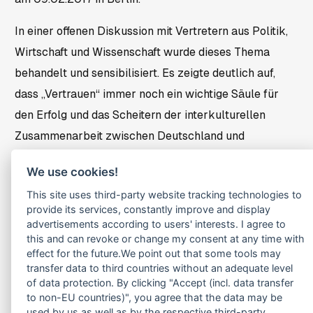
In einer offenen Diskussion mit Vertretern aus Politik,
Wirtschaft und Wissenschaft wurde dieses Thema
behandelt und sensibilisiert. Es zeigte deutlich auf,
dass „Vertrauen“ immer noch ein wichtige Säule für
den Erfolg und das Scheitern der interkulturellen
Zusammenarbeit zwischen Deutschland und
Lateinamerika ist.
We use cookies!
Die Lateinamerika-Konferenz ist die wichtigste
This site uses third-party website tracking technologies to
Plattform der Lateinamerika-Initiative (LAI), um
provide its services, constantly improve and display
advertisements according to users' interests. I agree to
wirtschafts- und handelspolitische Themen zwischen
this and can revoke or change my consent at any time with
Lateinamerika und Deutschland zu diskutieren,
effect for the future.We point out that some tools may
transfer data to third countries without an adequate level
bestehende Kontakte zu pflegen bzw. neue zu
of data protection. By clicking "Accept (incl. data transfer
knüpfen.
to non-EU countries)", you agree that the data may be
used by us as well as by the respective third-party